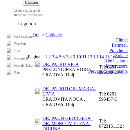
Căutare după spital,
nume sau specialitate
Legendă
Dolj
>
Cabinete
Fără evaluare
Clinici
Excelent
Farmacii
Policlinici
Bun
Spitale
Pagina:
1
2
3
4
5
6
7
8
9
10
11
12
13
14
15
16
Rezonabil
Alte instituții
DR. PATRU VICA
Nesatisfăcător
Laboratoare
Tel:
0251
PRELUNGIREA HORIA ,
Servicii de ambulanță
595183-C
Rău
CRAIOVA, Dolj
DR. PATRUTOIU MARIA-
LIVIA
Tel:
0251
CRAIOVITA NOUA ,
595457-C
CRAIOVA, Dolj
DR. PAUN GEORGETA -
Tel:
DR. MORCOV ELENA-
0723151132 ;
DORINA