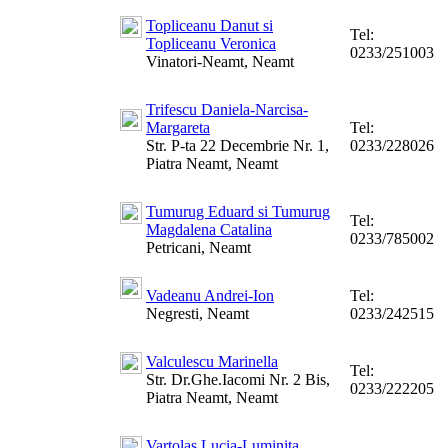
Topliceanu Danut si
Tel:
Topliceanu Veronica
0233/251003
Vinatori-Neamt, Neamt
Trifescu Daniela-Narcisa-
Margareta
Tel:
Str. P-ta 22 Decembrie Nr. 1,
0233/228026
Piatra Neamt, Neamt
Tumurug Eduard si Tumurug
Tel:
Magdalena Catalina
0233/785002
Petricani, Neamt
Vadeanu Andrei-Ion
Tel:
Negresti, Neamt
0233/242515
Valculescu Marinella
Tel:
Str. Dr.Ghe.Iacomi Nr. 2 Bis,
0233/222205
Piatra Neamt, Neamt
Vartolas Lucia-Luminita