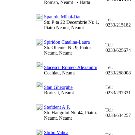
Roman, Neamt
•
Harta
Spanoiu Mihai-Dan
Tel:
Str. P-ta 22 Decembrie Nr. 1,
0233/215182
Piatra Neamt, Neamt
Spiridon Catalina-Laura
Tel:
Str. Olteniei Nr. 9, Piatra
0233/625674
Neamt, Neamt
Stacescu Romeo-Alexandru
Tel:
Ceahlau, Neamt
0233/258008
Stan Gheorghe
Tel:
Borlesti, Neamt
0233/297331
Stefident A.F.
Tel:
Str. Hangului Nr. 44, Piatra-
0233/634257
Neamt, Neamt
Stirbu Valica