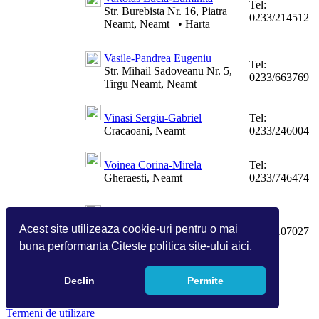
Tel:
Str. Burebista Nr. 16, Piatra
0233/214512
Neamt, Neamt
•
Harta
Vasile-Pandrea Eugeniu
Tel:
Str. Mihail Sadoveanu Nr. 5,
0233/663769
Tirgu Neamt, Neamt
Vinasi Sergiu-Gabriel
Tel:
Cracaoani, Neamt
0233/246004
Voinea Corina-Mirela
Tel:
Gheraesti, Neamt
0233/746474
Volcinschi Valy
Tel:
Str. Roman Voda Nr. 45,
Acest site utilizeaza cookie-uri pentru o mai
0333/107027
Roman, Neamt
•
Harta
buna performanta.Citeste politica site-ului aici.
Pagina:
1
2
3
4
5
6
7
8
9
10
11
12
13
14
Declin
Permite
Copyright 2026 by Info World(v.9.2.0.0)
Termeni de utilizare