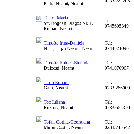
0233/222205
Piatra Neamt, Neamt
Tataru Maria
Tel:
Str. Bogdan Dragos Nr. 1,
0745605349
Roman, Neamt
Timofte Irina-Daniela
Tel:
Nr. 1, Tirgu Neamt, Neamt
0744521090
Timofte Raluca-Stefania
Tel:
Dulcesti, Neamt
0741070967
Tiron Eduard
Tel:
Galu, Neamt
0233/266009
Toc Iuliana
Tel:
Roznov, Neamt
0233/665320
Tofan Corina-Georgiana
Tel:
Miron Costin, Neamt
0233/745542