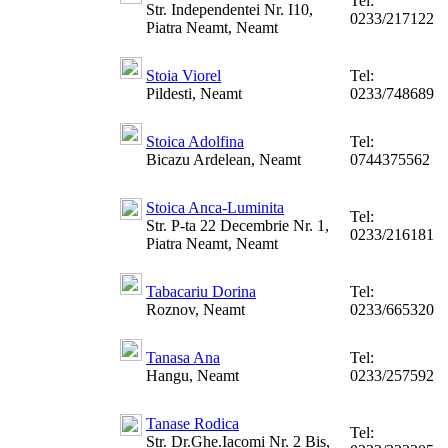
Tel:
Str. Independentei Nr. I10,
0233/217122
Piatra Neamt, Neamt
Stoia Viorel
Tel:
Pildesti, Neamt
0233/748689
Stoica Adolfina
Tel:
Bicazu Ardelean, Neamt
0744375562
Stoica Anca-Luminita
Tel:
Str. P-ta 22 Decembrie Nr. 1,
0233/216181
Piatra Neamt, Neamt
Tabacariu Dorina
Tel:
Roznov, Neamt
0233/665320
Tanasa Ana
Tel:
Hangu, Neamt
0233/257592
Tanase Rodica
Tel:
Str. Dr.Ghe.Iacomi Nr. 2 Bis,