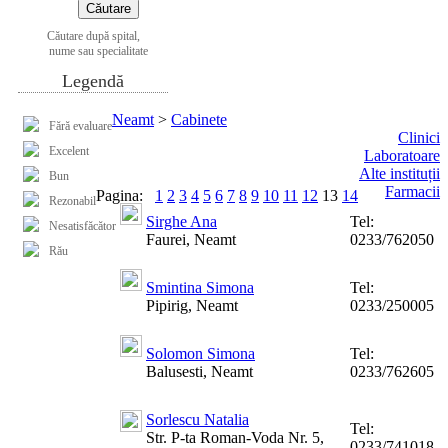
Căutare după spital,
nume sau specialitate
Legendă
Neamt
>
Cabinete
Fără evaluare
Clinici
Excelent
Laboratoare
Alte instituții
Bun
Farmacii
Pagina:
1
2
3
4
5
6
7
8
9
10
11
12
13
14
Rezonabil
Sirghe Ana
Tel:
Nesatisfăcător
Faurei, Neamt
0233/762050
Rău
Smintina Simona
Tel:
Pipirig, Neamt
0233/250005
Solomon Simona
Tel:
Balusesti, Neamt
0233/762605
Sorlescu Natalia
Tel:
Str. P-ta Roman-Voda Nr. 5,
0233/741018