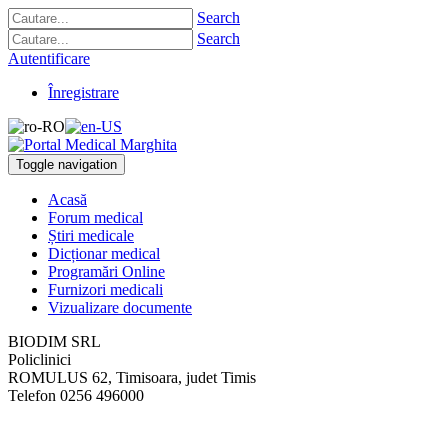
Search
Search
Autentificare
Înregistrare
Toggle navigation
Acasă
Forum medical
Știri medicale
Dicționar medical
Programări Online
Furnizori medicali
Vizualizare documente
BIODIM SRL
Policlinici
ROMULUS 62
,
Timisoara, judet Timis
Telefon
0256 496000