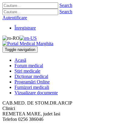
Search
Search
Autentificare
Înregistrare
Toggle navigation
Acasă
Forum medical
Știri medicale
Dicționar medical
Programări Online
Furnizori medicali
Vizualizare documente
CAB.MED. DE STOM.DR.ARCIP
Clinici
REMETEA MARE, judet Iasi
Telefon
0256 386046