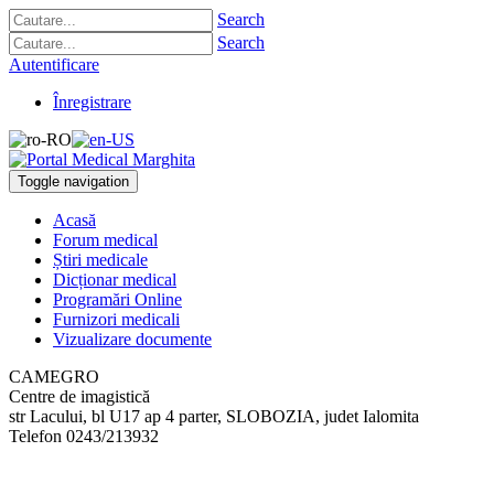
Search
Search
Autentificare
Înregistrare
Toggle navigation
Acasă
Forum medical
Știri medicale
Dicționar medical
Programări Online
Furnizori medicali
Vizualizare documente
CAMEGRO
Centre de imagistică
str Lacului, bl U17 ap 4 parter
,
SLOBOZIA, judet Ialomita
Telefon
0243/213932