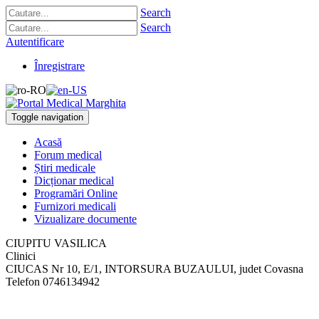
Search
Search
Autentificare
Înregistrare
Toggle navigation
Acasă
Forum medical
Știri medicale
Dicționar medical
Programări Online
Furnizori medicali
Vizualizare documente
CIUPITU VASILICA
Clinici
CIUCAS Nr 10, E/1
,
INTORSURA BUZAULUI, judet Covasna
Telefon
0746134942