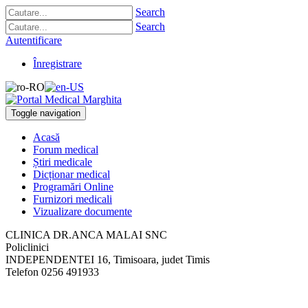
Search
Search
Autentificare
Înregistrare
Toggle navigation
Acasă
Forum medical
Știri medicale
Dicționar medical
Programări Online
Furnizori medicali
Vizualizare documente
CLINICA DR.ANCA MALAI SNC
Policlinici
INDEPENDENTEI 16
,
Timisoara, judet Timis
Telefon
0256 491933