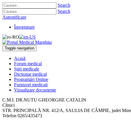
Search
Search
Autentificare
Înregistrare
Toggle navigation
Acasă
Forum medical
Știri medicale
Dicționar medical
Programări Online
Furnizori medicali
Vizualizare documente
C.M.I. DR.NUTU GHEORGHE CATALIN
Clinici
STR. PRINCIPALĂ NR. 412/A
,
SAULIA DE CÂMPIE, judet Mur
Telefon
0265/435473