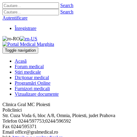
Search
Search
Autentificare
Înregistrare
Toggle navigation
Acasă
Forum medical
Știri medicale
Dicționar medical
Programări Online
Furnizori medicali
Vizualizare documente
Clinica Gral MC Ploiesti
Policlinici
Str. Cuza Voda 6, bloc A/8, Omnia
,
Ploiesti, judet Prahova
Telefon
0244/597753;0244/596592
Fax
0244/595371
Email
office@gralmedical.ro