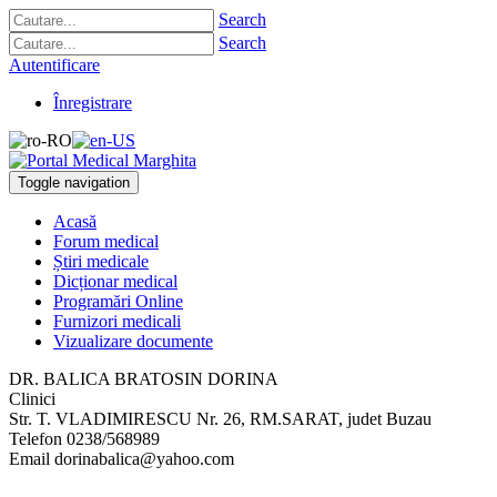
Search
Search
Autentificare
Înregistrare
Toggle navigation
Acasă
Forum medical
Știri medicale
Dicționar medical
Programări Online
Furnizori medicali
Vizualizare documente
DR. BALICA BRATOSIN DORINA
Clinici
Str. T. VLADIMIRESCU Nr. 26
,
RM.SARAT, judet Buzau
Telefon
0238/568989
Email
dorinabalica@yahoo.com