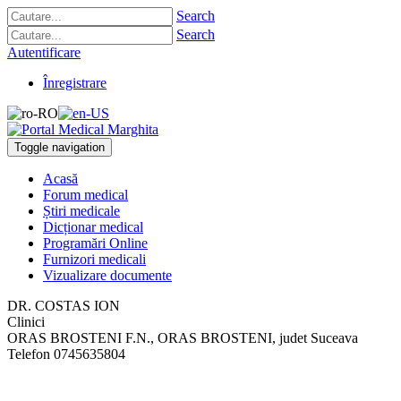
Search
Search
Autentificare
Înregistrare
Toggle navigation
Acasă
Forum medical
Știri medicale
Dicționar medical
Programări Online
Furnizori medicali
Vizualizare documente
DR. COSTAS ION
Clinici
ORAS BROSTENI F.N.
,
ORAS BROSTENI, judet Suceava
Telefon
0745635804