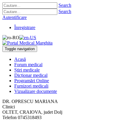
Search
Search
Autentificare
Înregistrare
Toggle navigation
Acasă
Forum medical
Știri medicale
Dicționar medical
Programări Online
Furnizori medicali
Vizualizare documente
DR. OPRESCU MARIANA
Clinici
OLTET
,
CRAIOVA, judet Dolj
Telefon
0745318493