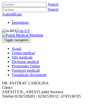
Search
Search
Autentificare
Înregistrare
Toggle navigation
Acasă
Forum medical
Știri medicale
Dicționar medical
Programări Online
Furnizori medicali
Vizualizare documente
DR. PASTRAV CAROLINA
Clinici
ANESTI F.N.
,
ANESTI, judet Suceava
Telefon
0230/539283 ; 0230/539132 ; 0745536705