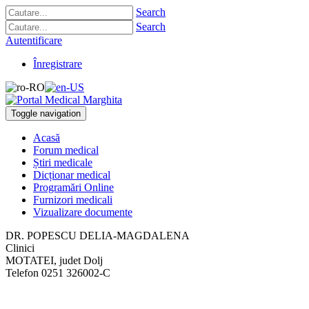
Search
Search
Autentificare
Înregistrare
Toggle navigation
Acasă
Forum medical
Știri medicale
Dicționar medical
Programări Online
Furnizori medicali
Vizualizare documente
DR. POPESCU DELIA-MAGDALENA
Clinici
MOTATEI, judet Dolj
Telefon
0251 326002-C