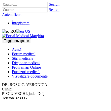
Search
Search
Autentificare
Înregistrare
Toggle navigation
Acasă
Forum medical
Știri medicale
Dicționar medical
Programări Online
Furnizori medicali
Vizualizare documente
DR. ROSU C. VERONICA
Clinici
PISCU VECHI, judet Dolj
Telefon
323095