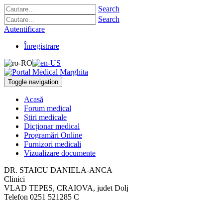
Search
Search
Autentificare
Înregistrare
Toggle navigation
Acasă
Forum medical
Știri medicale
Dicționar medical
Programări Online
Furnizori medicali
Vizualizare documente
DR. STAICU DANIELA-ANCA
Clinici
VLAD TEPES
,
CRAIOVA, judet Dolj
Telefon
0251 521285 C