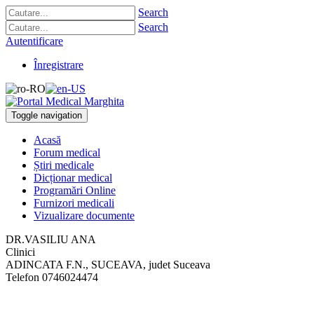
Search
Search
Autentificare
Înregistrare
Toggle navigation
Acasă
Forum medical
Știri medicale
Dicționar medical
Programări Online
Furnizori medicali
Vizualizare documente
DR.VASILIU ANA
Clinici
ADINCATA F.N.
,
SUCEAVA, judet Suceava
Telefon
0746024474