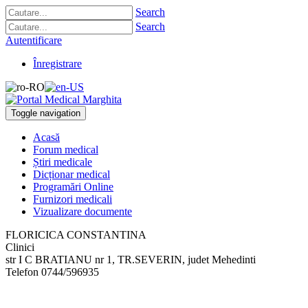
Search
Search
Autentificare
Înregistrare
Toggle navigation
Acasă
Forum medical
Știri medicale
Dicționar medical
Programări Online
Furnizori medicali
Vizualizare documente
FLORICICA CONSTANTINA
Clinici
str I C BRATIANU nr 1
,
TR.SEVERIN, judet Mehedinti
Telefon
0744/596935