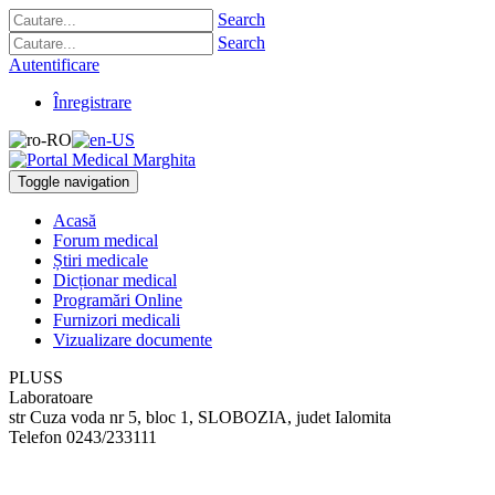
Search
Search
Autentificare
Înregistrare
Toggle navigation
Acasă
Forum medical
Știri medicale
Dicționar medical
Programări Online
Furnizori medicali
Vizualizare documente
PLUSS
Laboratoare
str Cuza voda nr 5, bloc 1
,
SLOBOZIA, judet Ialomita
Telefon
0243/233111