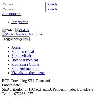
Search
Search
Autentificare
Înregistrare
Toggle navigation
Acasă
Forum medical
Știri medicale
Dicționar medical
Programări Online
Furnizori medicali
Vizualizare documente
RCR Consulting SRL-Petrosani
Laboratoare
Str.Aviatorilor, bl.15C sc.1 ap.13
,
Petrosani, judet Hunedoara
Telefon
0722884977