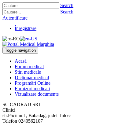
Search
Search
Autentificare
Înregistrare
Toggle navigation
Acasă
Forum medical
Știri medicale
Dicționar medical
Programări Online
Furnizori medicali
Vizualizare documente
SC CADRAD SRL
Clinici
str.Păcii nr.1
,
Babadag, judet Tulcea
Telefon
0240562107