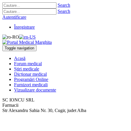
Search
Search
Autentificare
Înregistrare
Toggle navigation
Acasă
Forum medical
Știri medicale
Dicționar medical
Programări Online
Furnizori medicali
Vizualizare documente
SC IONCU SRL
Farmacii
Str Alexandru Sahia Nr. 30
,
Cugir, judet Alba