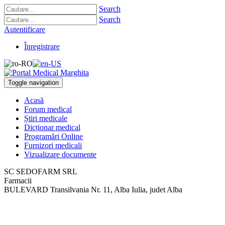
Search
Search
Autentificare
Înregistrare
Toggle navigation
Acasă
Forum medical
Știri medicale
Dicționar medical
Programări Online
Furnizori medicali
Vizualizare documente
SC SEDOFARM SRL
Farmacii
BULEVARD Transilvania Nr. 11
,
Alba Iulia, judet Alba