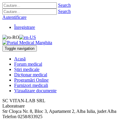
Search
Search
Autentificare
Înregistrare
Toggle navigation
Acasă
Forum medical
Știri medicale
Dicționar medical
Programări Online
Furnizori medicali
Vizualizare documente
SC VITAN-LAB SRL
Laboratoare
Str Cloşca Nr. 8, Bloc 3, Apartament 2
,
Alba Iulia, judet Alba
Telefon
0258/833925