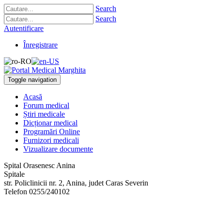
Search
Search
Autentificare
Înregistrare
Toggle navigation
Acasă
Forum medical
Știri medicale
Dicționar medical
Programări Online
Furnizori medicali
Vizualizare documente
Spital Orasenesc Anina
Spitale
str. Policlinicii nr. 2
,
Anina, judet Caras Severin
Telefon
0255/240102