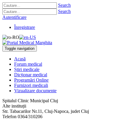
Search
Search
Autentificare
Înregistrare
Toggle navigation
Acasă
Forum medical
Știri medicale
Dicționar medical
Programări Online
Furnizori medicali
Vizualizare documente
Spitalul Clinic Municipal Cluj
Alte instituții
Str. Tabacarilor Nr.11
,
Cluj-Napoca, judet Cluj
Telefon
0364/310206