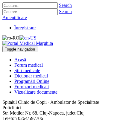
Search
Search
Autentificare
Înregistrare
Toggle navigation
Acasă
Forum medical
Știri medicale
Dicționar medical
Programări Online
Furnizori medicali
Vizualizare documente
Spitalul Clinic de Copii - Ambulator de Specialitate
Policlinici
Str. Motilor Nr. 68
,
Cluj-Napoca, judet Cluj
Telefon
0264/597706