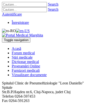
Search
Search
Autentificare
Înregistrare
Toggle navigation
Acasă
Forum medical
Știri medicale
Dicționar medical
Programări Online
Furnizori medicali
Vizualizare documente
Spitalul Clinic de Pneumoftiziologie "Leon Daniello"
Spitale
Str.B.P.Haşdeu nr.6
,
Cluj-Napoca, judet Cluj
Telefon
0264-597453
Fax
0264-591263