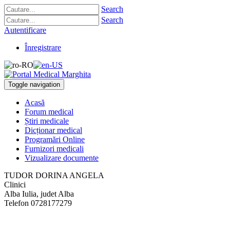
Search
Search
Autentificare
Înregistrare
Toggle navigation
Acasă
Forum medical
Știri medicale
Dicționar medical
Programări Online
Furnizori medicali
Vizualizare documente
TUDOR DORINA ANGELA
Clinici
Alba Iulia, judet Alba
Telefon
0728177279