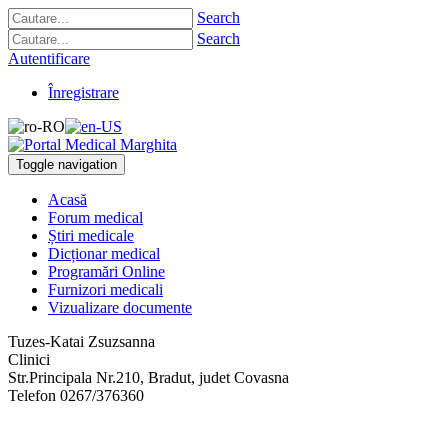
Search
Search
Autentificare
Înregistrare
Toggle navigation
Acasă
Forum medical
Știri medicale
Dicționar medical
Programări Online
Furnizori medicali
Vizualizare documente
Tuzes-Katai Zsuzsanna
Clinici
Str.Principala Nr.210
,
Bradut, judet Covasna
Telefon
0267/376360