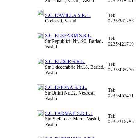
Str.Traian , Vaslui, Vaslui
0235/318501
S.C. DAVILLA S.R.L.
Tel:
Codaesti, Vaslui
0235/341253
S.C. ELEFARM S.R.L.
Tel:
Str.Republicii Nr.190, Barlad,
0235/421719
Vaslui
S.C. ELIXIR S.R.L.
Tel:
Str 1 decembrie Nr.18, Barlad.,
0235/435270
Vaslui
S.C. EPIONA S.R.L.
Tel:
Str.Unirii Nr.E2, Negresti,
0235/457451
Vaslui
S.C. FARMAB S.R.L. I
Tel:
Str. Stefan cel Mare , Vaslui,
0235/316785
Vaslui