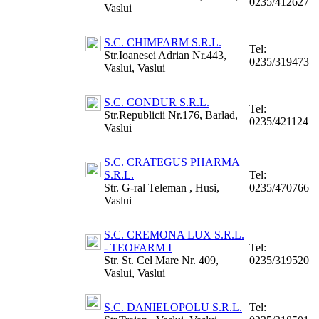
0235/412627
Vaslui
S.C. CHIMFARM S.R.L.
Tel:
Str.Ioanesei Adrian Nr.443,
0235/319473
Vaslui, Vaslui
S.C. CONDUR S.R.L.
Tel:
Str.Republicii Nr.176, Barlad,
0235/421124
Vaslui
S.C. CRATEGUS PHARMA
S.R.L.
Tel:
Str. G-ral Teleman , Husi,
0235/470766
Vaslui
S.C. CREMONA LUX S.R.L.
- TEOFARM I
Tel:
Str. St. Cel Mare Nr. 409,
0235/319520
Vaslui, Vaslui
S.C. DANIELOPOLU S.R.L.
Tel: