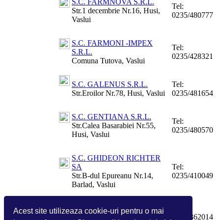
S.C. FARMNOVA S.R.L.
Tel:
Str.1 decembrie Nr.16, Husi,
0235/480777
Vaslui
S.C. FARMONI -IMPEX
Tel:
S.R.L.
0235/428321
Comuna Tutova, Vaslui
S.C. GALENUS S.R.L.
Tel:
Str.Eroilor Nr.78, Husi, Vaslui
0235/481654
S.C. GENTIANA S.R.L.
Tel:
Str.Calea Basarabiei Nr.55,
0235/480570
Husi, Vaslui
S.C. GHIDEON RICHTER
SA
Tel:
Str.B-dul Epureanu Nr.14,
0235/410049
Barlad, Vaslui
S.C. HANDIFLOR S.R.L.
Tel:
Acest site utilizeaza cookie-uri pentru o mai
Str.Republicii , Vaslui, Vaslui
0235/362014