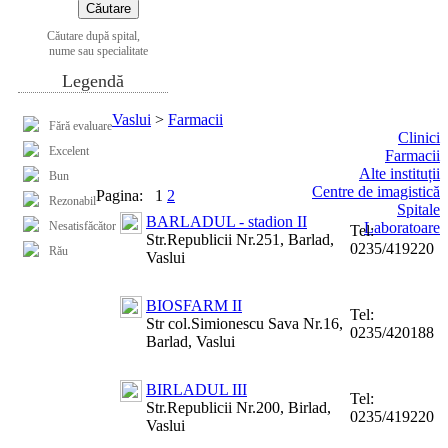
Căutare după spital,
nume sau specialitate
Legendă
Vaslui
>
Farmacii
Fără evaluare
Clinici
Excelent
Farmacii
Alte instituții
Bun
Centre de imagistică
Pagina:
1
2
Rezonabil
Spitale
BARLADUL - stadion II
Nesatisfăcător
Laboratoare
Tel:
Str.Republicii Nr.251, Barlad,
0235/419220
Rău
Vaslui
BIOSFARM II
Tel:
Str col.Simionescu Sava Nr.16,
0235/420188
Barlad, Vaslui
BIRLADUL III
Tel:
Str.Republicii Nr.200, Birlad,
0235/419220
Vaslui