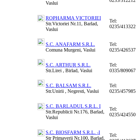
0235/312212
Vaslui
ROPHARMA VICTORIEI
Tel:
Str.Victoriei Nr.11, Barlad,
0235/413322
Vaslui
S.C. ANAFARM S.R.L.
Tel:
Comuna Murgeni, Vaslui
0235/426537
S.C. ARTHUR S.R.L.
Tel:
Str.Lirei , Birlad, Vaslui
0335/809067
S.C. BALSAM S.R.L.
Tel:
Str.Unirii , Negresti, Vaslui
0235/457985
S.C. BARLADUL S.R.L. I
Tel:
Str.Republicii Nr.176, Barlad,
0235/424550
Vaslui
S.C. BIOSFARM S.R.L. -I
Tel:
Str Primaverii Nr.100, Barlad,