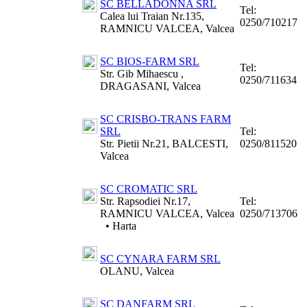
SC BELLADONNA SRL
Tel:
Calea lui Traian Nr.135,
0250/710217
RAMNICU VALCEA, Valcea
SC BIOS-FARM SRL
Tel:
Str. Gib Mihaescu ,
0250/711634
DRAGASANI, Valcea
SC CRISBO-TRANS FARM
SRL
Tel:
Str. Pietii Nr.21, BALCESTI,
0250/811520
Valcea
SC CROMATIC SRL
Str. Rapsodiei Nr.17,
Tel:
RAMNICU VALCEA, Valcea
0250/713706
•
Harta
SC CYNARA FARM SRL
OLANU, Valcea
SC DANFARM SRL