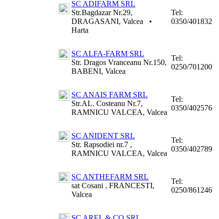
SC ADIFARM SRL
Str.Bagdazar Nr.29,
Tel:
DRAGASANI, Valcea
•
0350/401832
Harta
SC ALFA-FARM SRL
Tel:
Str. Dragos Vranceanu Nr.150,
0250/701200
BABENI, Valcea
SC ANAIS FARM SRL
Tel:
Str.AL. Costeanu Nr.7,
0350/402576
RAMNICU VALCEA, Valcea
SC ANIDENT SRL
Tel:
Str. Rapsodiei nr.7 ,
0350/402789
RAMNICU VALCEA, Valcea
SC ANTHEFARM SRL
Tel:
sat Cosani , FRANCESTI,
0250/861246
Valcea
SC AREL & CO SRL