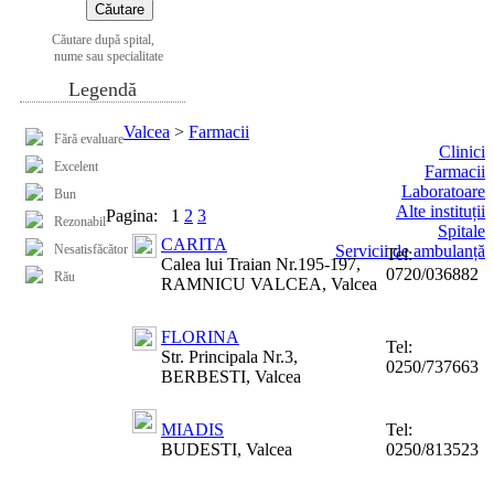
Căutare după spital,
nume sau specialitate
Legendă
Valcea
>
Farmacii
Fără evaluare
Clinici
Excelent
Farmacii
Laboratoare
Bun
Alte instituții
Pagina:
1
2
3
Rezonabil
Spitale
CARITA
Nesatisfăcător
Servicii de ambulanță
Tel:
Calea lui Traian Nr.195-197,
0720/036882
Rău
RAMNICU VALCEA, Valcea
FLORINA
Tel:
Str. Principala Nr.3,
0250/737663
BERBESTI, Valcea
MIADIS
Tel:
BUDESTI, Valcea
0250/813523