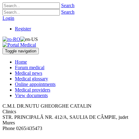
Search
Search
Login
Register
Toggle navigation
Home
Forum medical
Medical news
Medical glossary
Online appointments
Medical providers
View documents
C.M.I. DR.NUTU GHEORGHE CATALIN
Clinics
STR. PRINCIPALĂ NR. 412/A
,
SAULIA DE CÂMPIE, judet
Mures
Phone
0265/435473